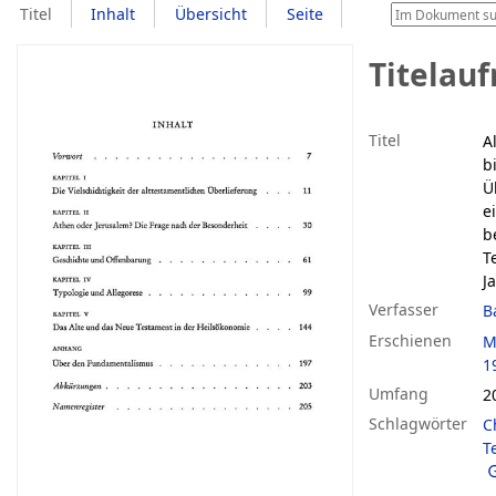
Titel
Inhalt
Übersicht
Seite
Titelau
Titel
A
b
Ü
e
b
T
J
Verfasser
B
Erschienen
M
1
Umfang
2
Schlagwörter
C
T