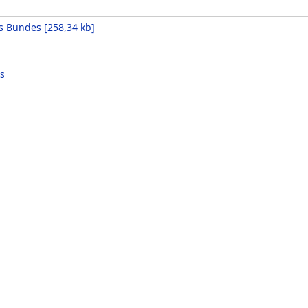
es Bundes
[
258,34 kb
]
s