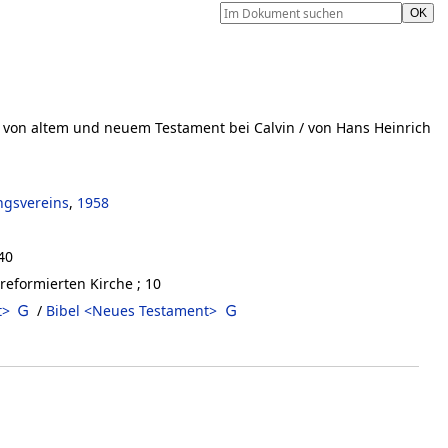
s von altem und neuem Testament bei Calvin
/ von Hans Heinrich
ungsvereins
,
1958
940
reformierten Kirche ; 10
t>
/
Bibel <Neues Testament>